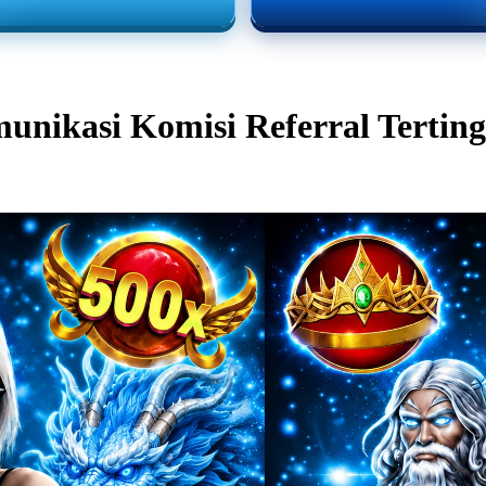
unikasi Komisi Referral Terting