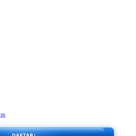
OR
DAFTAR