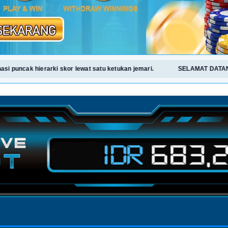
rarki skor lewat satu ketukan jemari.
SELAMAT DATANG DI Tele1