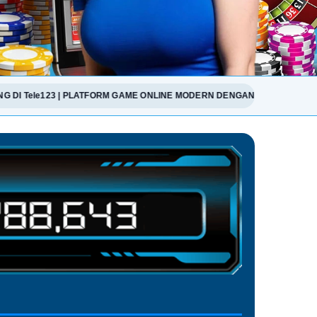
23 | PLATFORM GAME ONLINE MODERN DENGAN AKSES STABIL
PIL