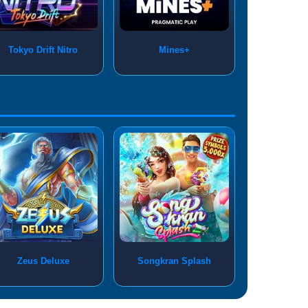
Tokyo Drift Nitro
Mines+
Zeus Deluxe
Songkran Splash