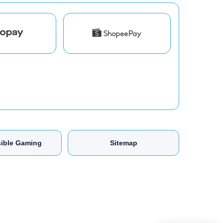
ible Gaming
Sitemap